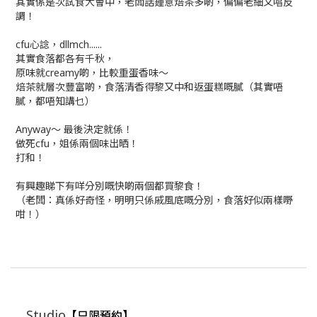
其實係是次試食大會中，老闆話鍾意焙茶多啲，偏偏老細又唱反
調！
cfu心諗，dllmch......
其實食落都各有千秋，
原味就creamy啲，比較重蛋香味～
焙茶就層次豐富啲，食落清香得黎又中和返蛋糕嘅膩（其實唔
膩，都唔知講乜）
Anyway～ 最後決定就係！
做死cfu，姐係兩個味出晒！
打和！
有興趣睇下有咩分別嘅快啲兩個都買黎食！
（老闆：真係好奇怪，明明只係戚風底嘅分別，食落好似兩樣嘢
咁！）
Studio
【只限預約】