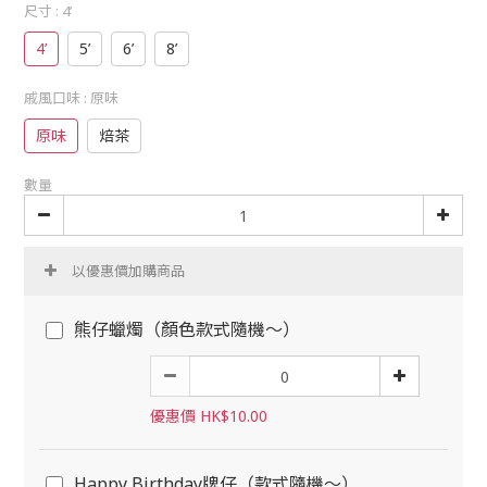
尺寸
: 4’
4’
5’
6’
8’
戚風口味
: 原味
原味
焙茶
數量
以優惠價加購商品
熊仔蠟燭（顏色款式隨機～）
優惠價 HK$10.00
Happy Birthday牌仔（款式隨機～）