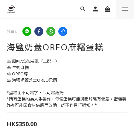
分享到
海鹽奶蓋OREO麻糬蛋糕
🍰 原味/焙茶戚風（二選一）
🍰 牛奶麻糬
🍰 OREO碎
🍰 海鹽奶蓋芝士OREO忌廉
*蛋糕面不可寫字，只可寫紙托。
*所有蛋糕均為人手製作，每個蛋糕可能與圖片略有偏差。蛋糕裝
飾亦可能因食材供應而改動，恕不作另行通知。*
HK$350.00