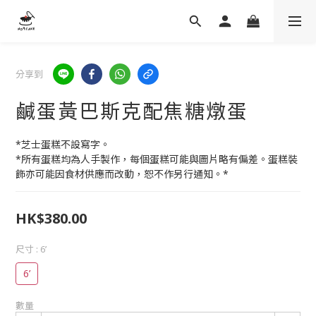
分享到
鹹蛋黃巴斯克配焦糖燉蛋
*芝士蛋糕不設寫字。
*所有蛋糕均為人手製作，每個蛋糕可能與圖片略有偏差。蛋糕裝
飾亦可能因食材供應而改動，恕不作另行通知。*
HK$380.00
尺寸
: 6’
6’
數量