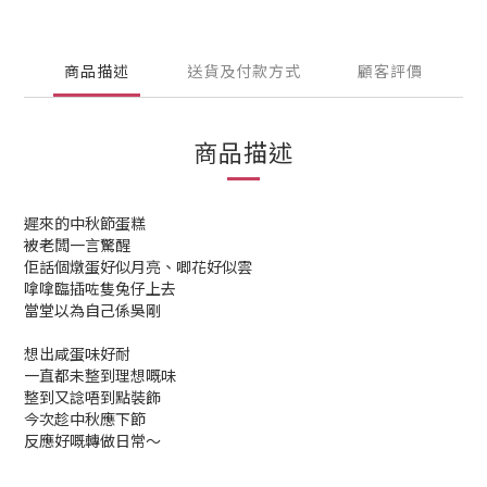
商品描述
送貨及付款方式
顧客評價
商品描述
遲來的中秋節蛋糕
被老闆一言驚醒
佢話個燉蛋好似月亮、唧花好似雲
嗱嗱臨插咗隻兔仔上去
當堂以為自己係吳剛
想出咸蛋味好耐
一直都未整到理想嘅味
整到又諗唔到點裝飾
今次趁中秋應下節
反應好嘅轉做日常～