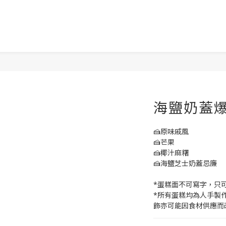
海鹽奶蓋
🍰原味戚風
🍰芒果
🍰椰汁麻糬
🍰海鹽芝士奶蓋忌廉
*蛋糕面不可寫字，只
*所有蛋糕均為人手製
飾亦可能因食材供應而