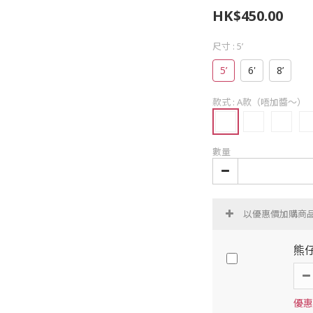
HK$450.00
尺寸
: 5’
5’
6'
8’
款式
: A款（唔加醬～）
數量
以優惠價加購商
熊
優惠價