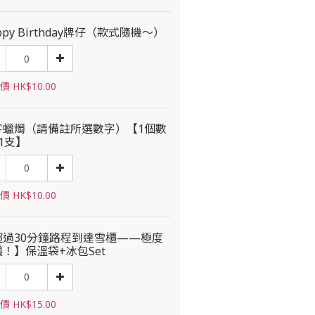
ppy Birthday牌仔（款式隨機～）
 HK$10.00
字蠟燭（請備註所選數字）【1個數
1支】
 HK$10.00
超過30分鐘路程到達雪櫃——極度
！】保溫袋+冰包Set
 HK$15.00