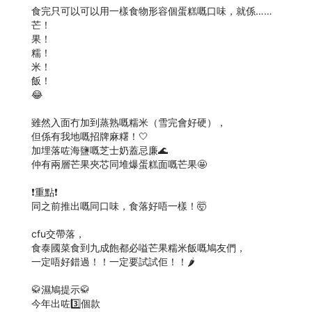
食完只可以可以用一樣食物形容個蛋糕嘅口味，就係……
芒！
果！
糯！
米！
飯！
😂
雖然入面冇加到蒸熟嘅糯米（雪完會好硬），
但係有我地嘅招牌麻糬！🤍
加埋落咗海鹽嘅芝士奶蓋忌廉🌊
仲有兩層芒果夾芯同堆爆蛋糕面嘅芒果🤩
❗重點❗
同之前推出嘅同口味，食落好唔一樣！🤯
cfu交帶落，
食泰國菜食到九成飽都必嗌芒果糯米飯嘅鳩友們，
一定唔好錯過！！一定要試試佢！！🌶
🥋濕鳩提示🥋
今年出咗3️⃣個款