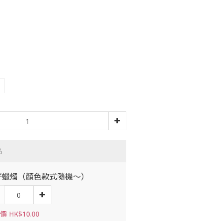
品
仔蠟燭（顏色款式隨機～）
 HK$10.00