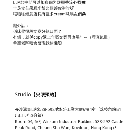
👉🏻A款中間可以加多個岩鹽椰香流心醬🗯️
十足食芒果糯米飯比個醬你淋咁呀！
啱哂啲鍾意蛋糕有巨多cream嘅鳩友們👻
題外話：
係咪覺得段文案好熟口面？
冇錯，就係copy返上年嘅文案再改幾句～（理直氣壯）
希望老闆唔會發現我偷懶🥰
Studio
【只限預約】
長沙灣青山道588-592號永盛工業大廈6樓4室（荔枝角站B1
出口步行3分鐘）
Room 04, 6/F, Winsum Industrial Building, 588-592 Castle
Peak Road, Cheung Sha Wan, Kowloon, Hong Kong (3