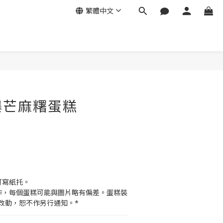
繁體中文
爆芒麻糬蛋糕
可寫紙托。
作，每個蛋糕可能與圖片略有偏差。蛋糕裝
改動，恕不作另行通知。*