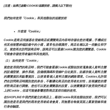
[注意：如果已啟動 COOKIE/追蹤技術，請插入以下部分]
我們如何使用「Cookie」和其他類似的追蹤技術
什麼是「Cookie」
Cookie是商店伺服器在登錄商店或瀏覽商店內容時存儲在您的電腦，手機或任
何其他智慧終端設備中的小檔，通常包含標識符，商店名稱以及一些數位和字
元。當您再次訪問該商店時，該商店可以通過Cookie識別您的瀏覽器。Cookie 
可能會存儲使用者偏好和其他資訊。
（2） 如何使用「Cookie」
當您使用我們的商店時，我們可能會通過Cookie或類似技術蒐集個人資料主體
的設備型號、操作系統、設備標識碼和登錄IP位址資訊，並緩存個人資料主體
的瀏覽資訊和點擊資訊，以便查看個人資料主體的網路環境。Cookies允許我
們在訪問商店時識別您的身份，不斷優化商店的使用者友好性，並根據您的需
求對商店進行調整。您也可以更改瀏覽器的設置，以便瀏覽器不接受我們商店
上的Cookie，但這可能會影響您對商店某些功能的使用。
在SHOPLINE中我們所建立的商店上，藉助Cookie和其他類似技術，我們可以
識別您是否是我們的既有使用者或者會員，而無需在每個頁面上重新登錄和進
行身份驗證。