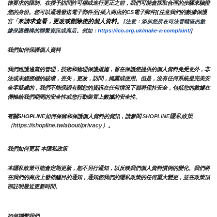
律要求的限制。在授予訪問許可權或進行更正之前，我們可能會採取合理的步驟來驗證
您的身份。您可以通過發送電子郵件至{插入商店的CS電子郵件][注意我們的數據保護
來請求查看，更改或刪除您的個人資料
官「
。
 [注意：添加您所在司法管轄區的數
據保護機構的聯繫資訊或商店。例如：
https://ico.org.uk/make-a-complaint/
]
我們如何保護個人資料
我們維護適當的管理，技術和物理保護措施，旨在保護您提供的個人資料免受意外，非
法或未經授權的破壞，丟失，更改，訪問，揭露或使用。但是，沒有任何系統是完美安
全零疑慮的，我們不能保證有關您的資訊在任何情況下都將保持安全，包括您的數據在
傳輸給我們期間的安全性或您行動裝置上數據的安全性。
隱私政策 
有關SHOPLINE如何保留和保護個人資料的資訊，請參閱 
SHOPLINE
（https://shopline.tw/about/privacy）。 
我們如何更新 本隱私政策 
本隱私政策可能會定期更新，恕不另行通知，以反映我們個人資料慣例的變化。我們將
在我們的商店上發佈醒目的通知，通知您我們的隱私政策的任何重大變更，並在政策頂
部註明最近更新時間。
如何聯繫我們