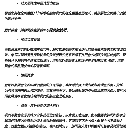
社交網路應用程式退出宣告
要從您的社交網路帳戶中移除或刪除我們的社交媒體應用程式，請按照社交網路中的說
明進行操作。
提供的說明
對於臉書：請參閱
臉書説明中心
。
地理位置資訊
當您使用我們的行動應用程式時，您可能會被要求透過該行動應用程式提供您的地理位
置。您可以通過調整行動裝置的位置服務設定來選擇不共用您的地理位置詳細資訊。要
拒絕分享您的地理位置詳細資訊，請按照行動裝置上的說明更改相關設置;否則，請聯
繫您的服務提供者或設備製造商。
撤回同意
您可以撤回您之前向我們提供的任何同意，或隨時以合法理由反對處理您的個人資料。
我們將在未來應用您的偏好。在某些情況下，撤回您對我們使用或揭露您的個人資料的
同意將意味著您無法利用我們的某些產品或服務。
查看、更新和修改個人資料
我們可能會在必要時保留和使用您的資訊，以實現上述目的。您有權要求訪問和接收有
關我們維護的有關您的個人資料的詳細資訊，更新和更正您的個人數據中的不準確之
處，並酌情阻止或刪除該資訊。在某些情況下，訪問個人資料的權利可能會受到當地法