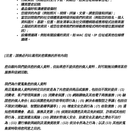
購買歷史記錄;
產品偏好和溝通管道偏好;
您提供的內容（例如照片、視頻、評論、文章、調查回復和評論）;
當您訪問我們的社交媒體頁面時提供給我們的資訊（例如您的姓名、個人
資料圖片、喜歡、位置、朋友清單以及社交媒體網路或應用程式註冊頁面
上描述的其他資訊，或您在使用我們的移動應用程式時的地理位置詳細資
訊）;
設備標識碼，例如有關設備的資訊，如 MAC 位址、IP 位址或其他在線標
識碼。
[注意：請務必列出適用於您業務的所有內容]
您自願向我們提供您的個人資料，但如果您不提供您的個人資料，則可能無法獲得某些
服務和促銷活動。
我們為什麼蒐集您的個人資料
商店蒐集個人資料的特定目的皆是為了向您提供商品或服務，包括但不限於提供：(1) 
消費者、客戶管理與服務；(2) 消費者保護；(3) 網路購物及其他電子商務服務；(4) 驗
證您的個人身份 ( 如以保護您免於詐欺等犯罪行為 )；(5) 解決各種類型之爭議 ( 包括但
不限於消費糾紛、智慧財產權爭議等 )； (6) 增進安全交易行為；(7) 收取債務； (8) 通
知您商業機會、產品、服務及更新；(9) 偵測並保護您及商店免於錯誤、詐欺或其他犯
罪行為，並監測遵法風險；(10) 調查針對個人安全、財產安全及違約之潛在不法行
為；(11) 履行條款與細則及退換貨政策；(12) 依法令所為之行為；以及 (13) 其他於蒐
集當時取得您同意之目的。