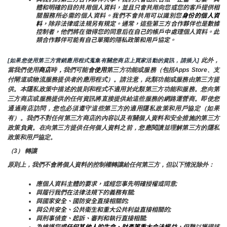
體和明確的目的共用個人資料，並且只會共用向您或您的客戶提供相
關服務所必需的個人資料。我們不會共用可以識別您
身份的個人資
料
，除非法律或法規另有規定。通常，這些第三方合作夥伴也是數據
控制者，他們將在徵得您的同意后在自己的帳戶中處理個人資料。此
類合作夥伴可能有自己單獨的隱私政策和用戶協定。
 此外，
[如果您使用第三方营銷應用程式蒐集有關您商店上買家活動的資訊，請插入]
當我們使用
商店
時
，
我們可能會
使用
第三方功能或服務（包括Apps Store、支
付閘道或物流服務提供者的應用程式）。請注意，此類功能或服務由第三方提
供。本隱私政策中描述的規則和程式不適用於此類第三方功能和服務。您向第
三方商店或服務提供的任何資訊將直接提供給這些服務的網路運營商。即使您
通過商店訪問，您也必須遵守這些第三方的適用隱私政策和用戶協定（如果
有）。我們不對任何第三方商店的內容以及有關個人資料和安全措施的第三方
政策負責。在向第三方提供任何個人資料之前，您應閱讀並理解第三方的隱私
政策和用戶協定。
（3） 轉讓
原則上，我們不會將個人資料的控制權轉讓給任何第三方，但以下情況除外：
應個人資料主體的要求，或經您事先明確授權或同意;
與履行我們在法律法規下的義務有關;
與國家安全、國防安全直接相關的;
與公共安全、公共衛生和重大公共利益直接相關的;
與刑事偵查、起訴、審判和執行直接相關;
為維護您
或任何其他人的生命、財產等重大合法權益
，但難以獲得該