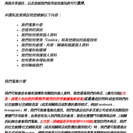
的
選擇。
與誰共享資訊，以及您就我們使用這些資訊
可行
本隱私政策將説明您瞭解以下內容：
我們蒐集什麼
您提供的資訊
我們如何使用個人資料
我們如何使用「Cookie」和其他類似的追蹤技術
我們如何處理、共用、轉讓和揭露個人資料
您的權利和選擇
我們如何保護個人資料
如何更新本隱私政策
如何聯絡我們
我們蒐集什麼
我們可能會從各種來源獲取有關您的個人資料。當您通過我們的商店、[擴充功能][
注
您的業務所適用的所有
或通過
意：請置入包括
數據蒐集管道
]
您訪問和/或使用我們的
社交媒體/社交網路頁面（或其相關商店或對應的應用程式，例如Facebook，
Instagram）時，我們可能會蒐集此資訊。我們的產品在許多百貨公司或者其他類型的
實體門市有販售，如果您有加入我們商店的會員，當您在實體門市購買商品時，[相關
的紀錄也會被我們蒐集。]
[注意：請確認是否有使用POS功能]
當您訪問本商店，我們
的社交媒體/社交網路頁面（或其相關商店或對應的應用程式）時，我們還可能通過自
動方式或使用cookie，網路伺服器日誌和網路信標等技術蒐集有關您的設備或使用的