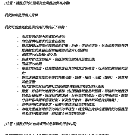
[注意：請務必列出適用於您業務的所有內容]
我們如何使用個人資料
我們可能會將您提供的資訊用於以下目的：
向您發送促銷內容或其他通信;
向您提供所要求的信息和服務;
與您聯繫以跟進或確認您的訂單，約會，退貨或退款，並向您發送與我們
提供給您的產品和服務相關的其他非行銷通信;
處理您的付款和/或交易;
創建和管理您的帳戶，包括訪問您的購買歷史記錄;
回復您的詢問;
在我們的商店、社交媒體商店和其他地方定製廣告，以滿足您的興趣和歷
史;
與您溝通並管理您參與的特殊活動、競賽、抽獎、活動（如有）、調查和
其他優惠;
操作並與您就我們的社交網路或[移動應用程式]進行溝通;
運營、評估和改進我們的業務（包括開發新產品和服務，增強和改進我們
的產品和服務，管理我們的溝通，分析我們的產品，執行市場研究、數據
分析和客戶關係管理計劃，以及執行會計、審計和其他內部職能）;
遵守適用的法律要求、相關行業標準和我們的政策;
為避免重複並確保您的資訊的準確性，請定期在內部或通過我們的服務提
供者進行數據清理，鏈接或合併我們的記錄。
[注意：請務必列出包括適用於您業務的所有內容]