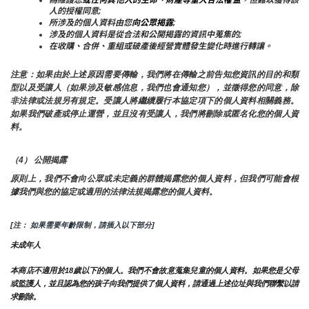
人的授權同意;
所涉及的個人資料由您
向公眾揭露
;
涉及的個人資料是從合法和公開揭露的資訊中蒐集的;
在收購、合併、重組或破產後經營實體發生變化時進行轉讓。
注意：如果由於上述原因需要傳輸，我們將在傳輸之前告知您資訊的目的和類
型以及受讓人（如果涉及敏感信息，我們也會通知您），並徵得您的同意，除
非法律或法規另有規定。受讓人將繼續履行本協定項下的個人資料相關義務。
如果我們破產或停止運營，並且沒有受讓人，我們將刪除或匿名化您的個人資
料。
（4） 公開揭露
原則上，我們不會向公眾或未定義的群體揭露您的個人資料，但我們可能會根
據我們與您的協定或適用的法律法規揭露您的個人資料。
[注： 如果需要年齡限制，請插入以下部分]
未成年人
本商店不適用於18歲以下的個人。我們不會故意蒐集兒童的個人資料。如果您是父母
或監護人，並且認為您的孩子向我們提供了個人資料，請通過上述位址與我們聯繫以請
求刪除。