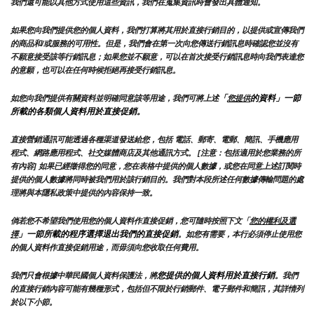
我們還可能以其他方式使用這些資訊，我們在蒐集資訊時會發出具體通知。
如果您向我們提供您的個人資料，我們打算將其用於直接行銷目的，以提供或宣傳我們
的商品和/或服務的可用性。但是，我們會在第一次向您傳送行銷訊息時確認您並沒有
不願意接受該等行銷訊息；如果您並不願意，可以在首次接受行銷訊息時向我們表達您
的意願，也可以在任何時候拒絕再接受行銷訊息。
「
的資料」一節
如您向我們提供有關資料並明確同意該等用途，我們可將上述
您提供
所載的各類個人資料用於直接促銷。
直接營銷通訊可能透過各種渠道發送給您，包括 電話、郵寄、電郵、簡訊、手機應用
程式、網路應用程式、社交媒體商店及其他通訊方式。 [注意：包括適用於您業務的所
有內容] 如果已經徵得您的同意，您在表格中提供的個人數據，或您在同意上述訂閱時
提供的個人數據將同時被我們用於該行銷目的。我們對本段所述任何數據傳輸問題的處
理將與本隱私政策中提供的內容保持一致。
倘若您不希望我們使用您的個人資料作直接促銷，您可隨時按照下文「
您的權利及選
」一節所載的程序選擇退出我們的直接促銷
擇
。如您有需要，本行必須停止使用您
的個人資料作直接促銷用途，而毋須向您收取任何費用。
您提供的個人資料用於直接行銷
我們只會根據中華民國個人資料保護法，將
。我們
的直接行銷內容可能有幾種形式，包括但不限於行銷郵件、電子郵件和簡訊，其詳情列
於以下小節。