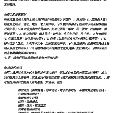
某些資訊。
您提供的資訊類別
商店蒐集您個人資料之個人資料類別可能包括以下類別：1. 識別類 - (1) 辨識個人者 ( 
如會員之姓名、地址、電話、電子郵件等 )；(2) 辨識財務者 ( 如信用卡或金融機構帳
戶資訊等 )；(3) 政府資料中之辨識者 ( 如身分證統一編號、統一證號、稅籍編號、護
照號碼等 )。2. 個人特徵類 - 個人描述 ( 如性別、出生年月日、尺寸等 )。3.社會情況 – 
(1) 住家及設施 ( 如住所地址等 )；(2) 財產（如所有或具有其他權利之動產等）；(3) 
移民情形 ( 護照、工作許可文件、居留證明文件等 )；(4) 生活格調 ( 如使用消費品之種
類及服務之細節等 )；(5) 慈善機構或其他團體之會員資格 ( 如社團法人、俱樂部或其
他志願團體參與者紀錄等 )。
[注意：請務必列出適用於您業務的所有內容]
您提供的資訊
時
您可以選擇以多種方式向我們提供個人資料，例如當您在我們的商店上註冊
，或在
我們的商店上購物時，或通過我們的社交媒體（或其相關商店或對應的擴充功能）。您
可能提供給我們的個人資料類型（如適用）包括：
聯繫資訊（例如姓名、郵政地址、電子郵件地址、手機或其他電話號碼、
行動服務提供者）;
年齡和出生日期;
性別，首選語言;
種族，性別，首選語言;
使用者名稱和密碼
付款資訊（例如您的支付卡號、到期日、送貨位址和帳單位址）;