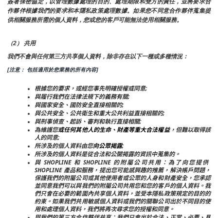
簽署保密協定，以管理數據處理的目的、處理期限和雙方的責任，並將要求合
作夥伴根據我們的要求和本隱私政策處理數據。如果您不同意合作夥伴蒐集提
供相關服務所需的個人資料，您或您的客戶可能無法使用相關服務。
（2） 共用
我們不會與任何第三方共享個人資料，除非存在以下一種或多種情況：
[注意： 包括適用於您業務的所有內容]
根據您的要求，或經您事先明確授權或同意;
與履行我們在法律法規下的義務有關;
與國家安全、國防安全直接相關的;
與公共安全、公共衛生和重大公共利益直接相關的;
與刑事偵查、起訴、審判和執行直接相關;
為維護您
或任何其他人的生命、財產等重大合法權益
，但難以取得該
人的同意;
所涉及的個人資料由您
向公眾揭露
;
所涉及的個人資料是從合法和公開揭露的資訊中蒐集的。
與 SHOPLINE 和 SHOPLINE 的附屬公司共用：為了向您提供 
SHOPLINE 產品和服務，提出您可能感興趣的推薦，解決帳戶問題，
保護我們的附屬公司或其他使用者或公眾的人身和財產安全，您承認
並同意我們可以與我們的附屬公司共用您和您的客戶的個人資料。我
們只會在必要的範圍內共享個人資料，並受本隱私政策規定的目的的
約束。如果我們共用敏感個人資料或我們的關聯公司出於不同目的使
用和處理個人資料，我們將再次尋求您的授權和同意。
與我們的第三方合作夥伴共享：我們只會出於合法、正當、必要、具