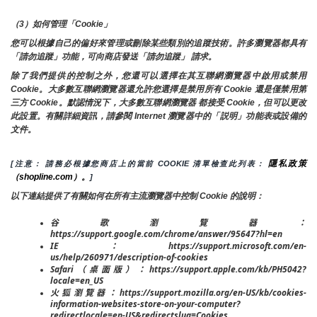
（3）如何管理「Cookie」
您可以根據自己的偏好來管理或刪除某些類別的追蹤技術。許多瀏覽器都具有
「請勿追蹤」功能，可向商店發送「請勿追蹤」 請求。
除了我們提供的控制之外，您還可以選擇在其互聯網瀏覽器中啟用或禁用
Cookie。大多數互聯網瀏覽器還允許您選擇是禁用所有 Cookie 還是僅禁用第
三方 Cookie。默認情況下，大多數互聯網瀏覽器 都接受 Cookie，但可以更改
此設置。有關詳細資訊，請參閱 Internet 瀏覽器中的「説明」功能表或設備的
文件。
隱私政策
[注意： 請務必根據您商店上的當前 COOKIE 清單檢查此列表： 
（shopline.com）。
]
以下連結提供了有關如何在所有主流瀏覽器中控制 Cookie 的說明：
谷歌瀏覽器：
https://support.google.com/chrome/answer/95647?hl=en
IE：https://support.microsoft.com/en-
us/help/260971/description-of-cookies
Safari（桌面版）：https://support.apple.com/kb/PH5042?
locale=en_US
火狐瀏覽器：https://support.mozilla.org/en-US/kb/cookies-
information-websites-store-on-your-computer?
redirectlocale=en-US&redirectslug=Cookies