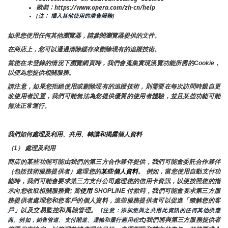
歌劇：https://www.opera.com/zh-cn/help
[注： 插入其他使用的廣告服務]
如果您使用任何其他瀏覽器，請參閱瀏覽器提供的文件。
在商店上，您可以通過清除緩存來刪除現有的追蹤技術。
當您在未登錄的情況下瀏覽網頁時，我們會蒐集實現流覽功能所需的Cookie，
以便為您提供相關服務。
請注意，如果您拒絕使用或刪除現有的追蹤技術，則需要在每次訪問時親自更
改使用者設置，我們可能無法為您提供優質的使用者體驗，並且某些功能可能
無法正常運行。
我們如何處理及利用、共用、轉讓和揭露個人資料
（1） 處理及利用
商店的某些功能可能由我們的第三方合作夥伴提供，我們可能會委託合作夥伴
（包括技術服務提供者）處理您的
某些個人資料
。 例如，當您使用自動支付功
能時，我們可能會要求第三方支付公司處理您的信用卡資訊，以便按照您的指
示向您收取相關服務費; 當
使用 
SHOPLINE 付款時，我們可能會要求第三方服
務提供者處理您和您客戶的個人資料，這些服務提供者可以促進「瞭解您的客
戶」以及交易監控和風險管理。 
 [注意：添加您與之共用此資訊的任何其他供應
我們將與第三方服務提供者
商。例如，銷售管道、支付閘道、運輸和履行應用程式]