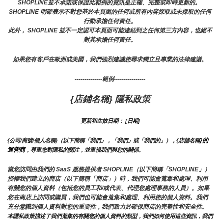
SHOPLINE並不承諾或保證此範例的資訊是正確、完整或即時更新的。 
SHOPLINE 明確表示不對您基於本頁面的任何或所有內容採取或未採取的任何
行動承擔任何責任。
此外， SHOPLINE 並不一定認可本頁面可能連結到之任何第三方內容，也絕不
對其承擔任何責任。
如果您有客戶在歐洲或美國，我們強烈建議您尋求獨立且專業的法律建議。
--------------範例----------------
{店鋪名稱} 隱私政策
更新和生效日期： [日期]
}的
{公司/商號/個人名稱}（以下簡稱「我們」，「我們」或「我們的」），{店舖名稱
運營商
，尊重您對隱私的關注，並重視我們與您的關係。 
當您訪問由我們的 SaaS 服務提供者 SHOPLINE（以下簡稱「SHOPLINE」）
授權我們建立的商店（以下簡稱「商店」）時，我們可能會蒐集和處理、利用
有關您的個人資料（包括您的員工和/或代表、代理您處理事務的人員）。如果
您在商店上訪問或購買，我們也可能會蒐集和處理、利用您的個人資料。我們
充分意識到個人資料對您的重要性，我們致力於確保商店的完整性和安全性。
本隱私政策描述了我們蒐集的有關您的個人資料的類型，我們如何使用這些資訊，我們