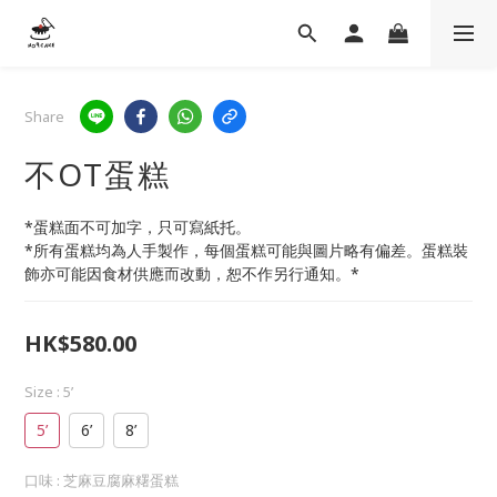
Share
不OT蛋糕
*蛋糕面不可加字，只可寫紙托。
*所有蛋糕均為人手製作，每個蛋糕可能與圖片略有偏差。蛋糕裝
飾亦可能因食材供應而改動，恕不作另行通知。*
HK$580.00
Size
: 5’
5’
6’
8’
口味
: 芝麻豆腐麻糬蛋糕