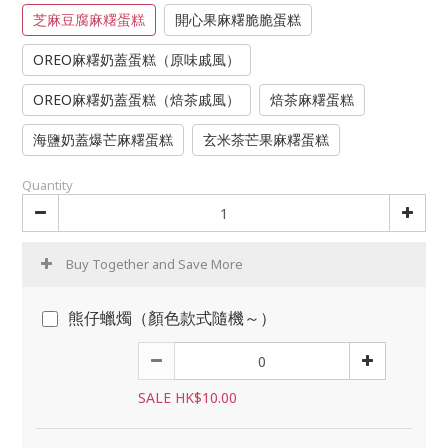
芝麻豆腐麻糬蛋糕
開心果麻糬脆脆蛋糕
OREO麻糬奶蓋蛋糕（原味戚風）
OREO麻糬奶蓋蛋糕（焙茶戚風）
焙茶麻糬蛋糕
海鹽奶蓋爆芒麻糬蛋糕
玄米茶芒果麻糬蛋糕
Quantity
Buy Together and Save More
熊仔蠟燭（顏色款式隨機～）
SALE HK$10.00